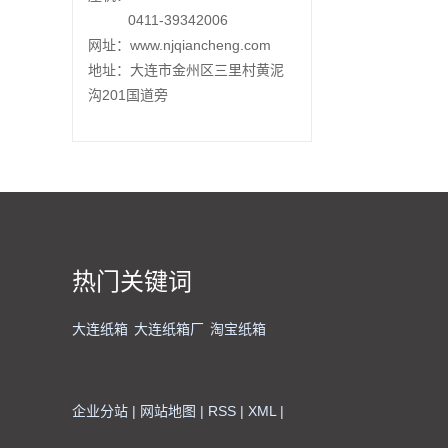
0411-39342006
网址：www.njqiancheng.com
地址：大连市金州区三里村黄泥
沟201国道旁
热门关键词
大连纸箱
大连纸箱厂
淘宝纸箱
企业分站
|
网站地图
|
RSS
|
XML
|