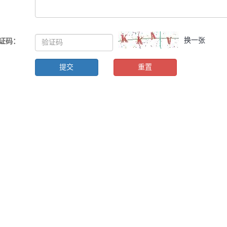
换一张
证码
：