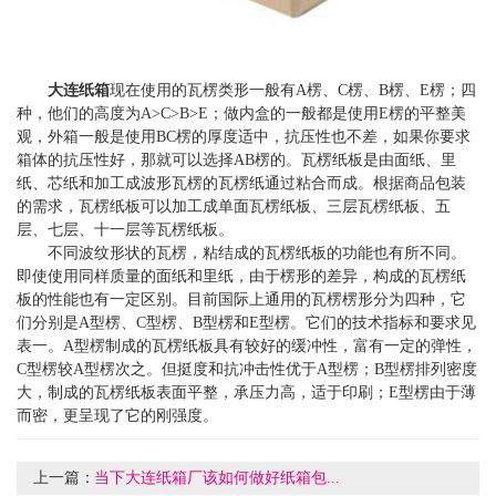
大连纸箱
现在使用的瓦楞类形一般有A楞、C楞、B楞、E楞；四
种，他们的高度为A>C>B>E；做内盒的一般都是使用E楞的平整美
观，外箱一般是使用BC楞的厚度适中，抗压性也不差，如果你要求
箱体的抗压性好，那就可以选择AB楞的。瓦楞纸板是由面纸、里
纸、芯纸和加工成波形瓦楞的瓦楞纸通过粘合而成。根据商品包装
的需求，瓦楞纸板可以加工成单面瓦楞纸板、三层瓦楞纸板、五
层、七层、十一层等瓦楞纸板。
不同波纹形状的瓦楞，粘结成的瓦楞纸板的功能也有所不同。
即使使用同样质量的面纸和里纸，由于楞形的差异，构成的瓦楞纸
板的性能也有一定区别。目前国际上通用的瓦楞楞形分为四种，它
们分别是A型楞、C型楞、B型楞和E型楞。它们的技术指标和要求见
表一。A型楞制成的瓦楞纸板具有较好的缓冲性，富有一定的弹性，
C型楞较A型楞次之。但挺度和抗冲击性优于A型楞；B型楞排列密度
大，制成的瓦楞纸板表面平整，承压力高，适于印刷；E型楞由于薄
而密，更呈现了它的刚强度。
上一篇：
当下大连纸箱厂该如何做好纸箱包...