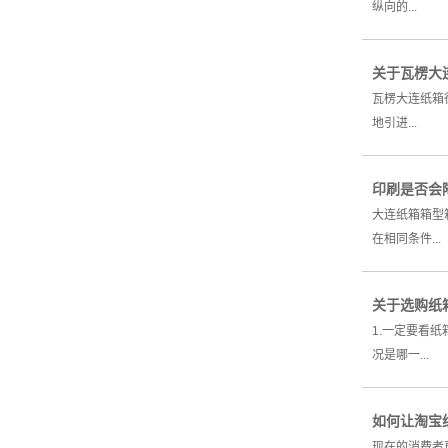
纵向的...
关于瓦楞大
瓦楞大连纸箱
地引进...
印刷是否会
大连纸箱箱型
在相同条件...
关于选购纸
1.一定要看
况是哪一...
如何让淘宝
现在的消费者