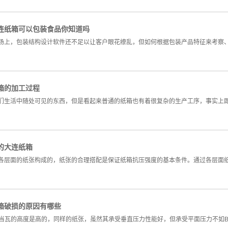
连纸箱可以包装食品你知道吗
场上，包装结构设计软件还不足以让客户眼花缭乱，但如何根据包装产品特征来考察
箱的加工过程
们生活中随处可见的东西，但是看起来普通的纸箱也有着很复杂的生产工序，事实上
的大连纸箱
各层面的纸张构成的，纸张的合理搭配是保证纸箱抗压强度的基本条件。通过各层面
箱破损的原因有哪些
择不当瓦的高度是高的，同样的纸张，虽然其承受垂直压力性能好，但承受平面压力不如