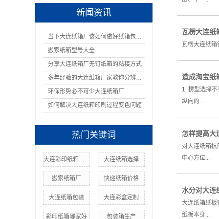
新闻资讯
瓦楞大连纸
当下大连纸箱厂该如何做好纸箱包装呢
瓦楞大连纸箱
搬家纸箱型号大全
分享大连纸箱厂无钉纸箱的粘接方式
造成淘宝纸
多年经验的大连纸箱厂家教你分辨纸箱的材质
1. 楞型选
环保形势必不可少大连纸箱厂
纵向的...
如何解决大连纸箱印刷过程变色问题
怎样提高大
热门关键词
对大连纸箱抗
中心方位...
大连彩印纸箱优点
大连纸箱选择
搬家纸箱厂
快递纸箱价格
水分对大连
大连纸箱包装
大连彩盒定制
大连纸箱纸板
纸板本身...
彩印纸箱哪家好
包装箱生产