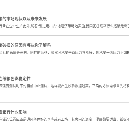
箱的市场现状以及未来发展
行业在企业生产此外,随着“引进走出去”地经济策略地实施,我国瓦楞纸箱行业逐渐走出了
箱破损的原因有哪些你了解吗
择不当瓦的高度是高的，同样的纸张，虽然其承受垂直压力性能好，但承受平面压力不如
连纸箱色彩稳定性
压强度测试时不封箱就中止测试，这样能产生校验数据过高。正确的方法需求首先将
纸箱有什么影响
存储的位置应该是通风条件好的仓库或者工坊，其房内的温度，湿度都要适当，纸板