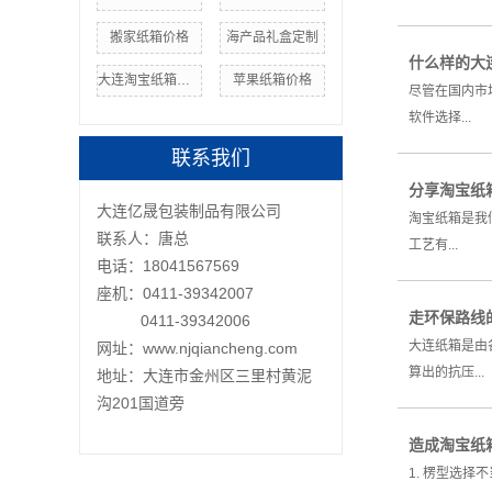
搬家纸箱价格
海产品礼盒定制
什么样的大
大连淘宝纸箱定制
苹果纸箱价格
尽管在国内市
软件选择...
联系我们
分享淘宝纸
大连亿晟包装制品有限公司
淘宝纸箱是我
联系人：唐总
工艺有...
电话：18041567569
座机：0411-39342007
走环保路线
0411-39342006
大连纸箱是由
网址：www.njqiancheng.com
算出的抗压...
地址：大连市金州区三里村黄泥
沟201国道旁
造成淘宝纸
1. 楞型选