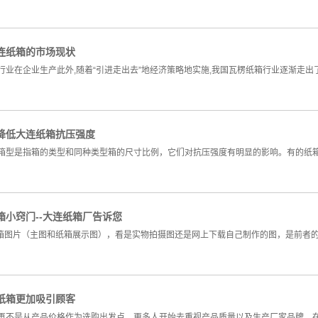
连纸箱的市场现状
行业在企业生产此外,随着“引进走出去”地经济策略地实施,我国瓦楞纸箱行业逐渐走
降低大连纸箱抗压强度
箱型是指箱的类型和同种类型箱的尺寸比例，它们对抗压强度有明显的影响。有的纸
箱小窍门--大连纸箱厂告诉您
纸箱图片（主图和纸箱展示图），看是实物拍摄图还是网上下载自己制作的图，是前者
纸箱更加吸引顾客
再不是从产品价格作为选购出发点，更多人开始去重视产品质量以及生产厂家品牌。