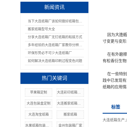
新闻资讯
当下大连纸箱厂该如何做好纸箱包装呢
搬家纸箱型号大全
因为
大连纸
分享大连纸箱厂无钉纸箱的粘接方式
寸变更与变形
多年经验的大连纸箱厂家教你分辨纸箱的材质
环保形势必不可少大连纸箱厂
在有外磨擦力
有松香衍生物
如何解决大连纸箱印刷过程变色问题
在一些特别情
热门关键词
践中已发现有
纸箱的应用情
苹果箱定制
大连彩印纸箱优点
大连包装盒定制
大连搬家纸箱厂家
标签
大连淘宝纸箱
搬家纸箱
大连纸箱生产
,
水果纸箱包装厂家
金州包装箱厂家