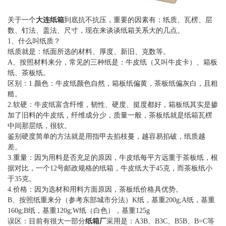
关于一个
大连纸箱
到底抗不抗压，重要的因素有：纸质、瓦楞、层
数、钉法、盖法、尺寸，现在来谈谈纸箱关系大的几点。
1、什么叫纸质？
纸质就是：纸面所选的材料、厚度、新旧、克数等。
A、按照材料来分，常见的三种纸是：牛皮纸（又叫牛皮卡）、箱板
纸、茶板纸。
区别：1.颜色：牛皮纸颜色自然，箱板纸偏黄，茶板纸偏灰白，且粗
糙。
2.软硬：牛皮纸富含纤维，韧性、硬度、挺度都好，箱板纸其实是掺
加了旧料的牛皮纸，纤维成分少，质量一般，茶板纸就是纸箱瓦楞
中间那层纸，很软。
鉴别硬度简单的方法就是用指甲去掐枝蔓，越容易掐破，纸质越
差。
3.重量：因为用料是否充足的原因，牛皮纸每平方远重于茶板纸，根
据对比，一个12号邮政规格的纸箱，牛皮纸大于45克，而茶板纸小
于35克。
4.价格：因为选材和用料方面原因，茶板纸价格具优势。
B、按照纸重来分（参考东部城市分法）K纸，基重200g;A纸，基重
160g;B纸，基重120g;W纸（白色），基重125g
误区：目前有很大一部分
纸箱厂
采用是：A3B、B3C、B5B、B=C等