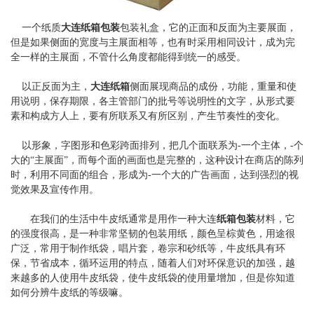
一个纸质
大连纸箱包装
包装礼盒，它的正面和反面为主要展面，
但是如果侧面的宽度与主展面相等，也有时采用相同设计，成为完
全一样的主展面，不管什么角度都能得到统一的感受。
以正反面为主，
大连纸箱
侧面展现商品的成份，功能，重量和使
用说明，保存期限，各主管部门的批号等说明性的文字，从形式要
素和构成方人上，要有所联系又有所区别，产生节奏性的变化。
以形象，字图形和色彩跨面排列，把几个面联系为-一个主体，-个
大的“主展面”，而每个面的画面也是完整的，这种设计在商店的陈列
时，利用不同面的组合，形成为-一个大的广告画面，达到强烈的视
觉效果及宣传作用。
在我们的生活中牛皮纸通常是用作一种大连
纸箱包装
材料，它
的强度很高，是一种非常坚韧的包装用纸，颜色呈棕黄色，用途很
广泛，常用于制作纸袋，唱片套，卷宗和砂纸等，牛皮纸具有环
保，节省成本，循环运用的特点，随着人们对环保意识的加强，越
来越多的人使用牛皮纸袋，使牛皮纸袋的使用量增加，但是你知道
如何分辨牛皮纸的等级嘛。