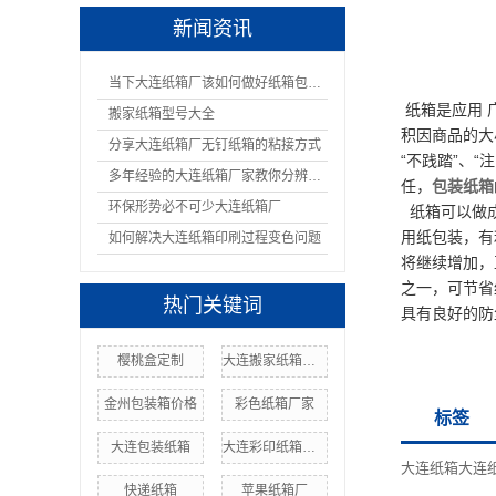
新闻资讯
当下大连纸箱厂该如何做好纸箱包装呢
纸箱是应用 
搬家纸箱型号大全
积因商品的大小
分享大连纸箱厂无钉纸箱的粘接方式
“不践踏”、“
多年经验的大连纸箱厂家教你分辨纸箱的材质
任，
包装纸箱
环保形势必不可少大连纸箱厂
纸箱可以做成
用纸包装，有
如何解决大连纸箱印刷过程变色问题
将继续增加，
之一，可节省
热门关键词
具有良好的防
樱桃盒定制
大连搬家纸箱厂家
金州包装箱价格
彩色纸箱厂家
标签
大连包装纸箱
大连彩印纸箱厂家
大连纸箱大连
快递纸箱
苹果纸箱厂